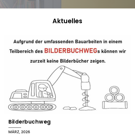
Aktuelles
B
l
o
g
Bilderbuchweg
MÄRZ, 2026