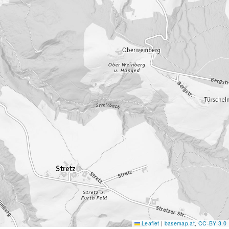
Leaflet
|
basemap.at
,
CC-BY 3.0