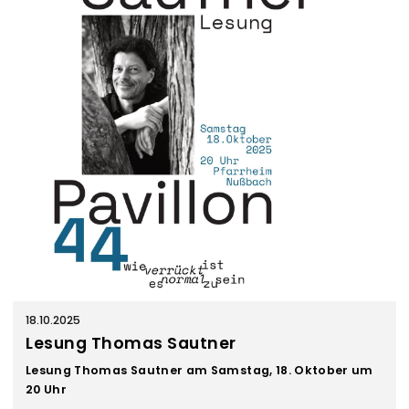
n
s
t
a
l
t
u
n
g
e
n
18.10.2025
Lesung Thomas Sautner
Lesung Thomas Sautner am
Samstag, 18. Oktober um
20 Uhr