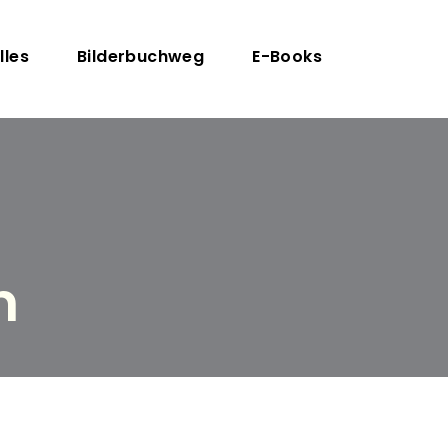
n
lles
Bilderbuchweg
E-Books
n