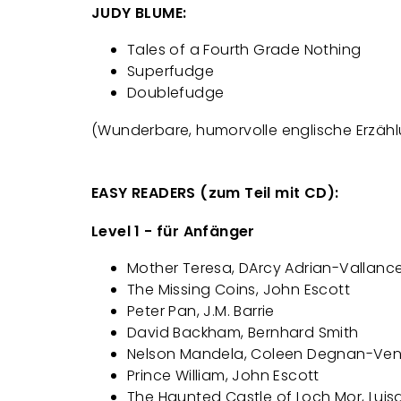
JUDY BLUME:
Tales of a Fourth Grade Nothing
Superfudge
Doublefudge
(Wunderbare, humorvolle englische Erzählu
EASY READERS (zum Teil mit CD):
Level 1 - für Anfänger
Mother Teresa, DArcy Adrian-Vallanc
The Missing Coins, John Escott
Peter Pan, J.M. Barrie
David Backham, Bernhard Smith
Nelson Mandela, Coleen Degnan-Ve
Prince William, John Escott
The Haunted Castle of Loch Mor, Lui