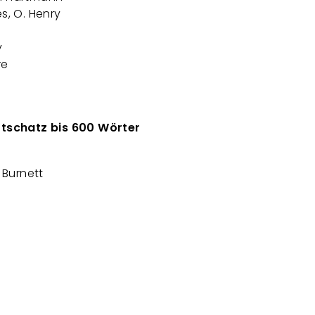
s, O. Henry
y
re
ortschatz bis 600 Wörter
 Burnett